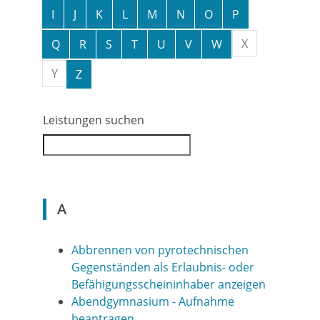
I
J
K
L
M
N
O
P
X
Q
R
S
T
U
V
W
Y
Z
Leistungen suchen
A
Abbrennen von pyrotechnischen
Gegenständen als Erlaubnis- oder
Befähigungsscheininhaber anzeigen
Abendgymnasium - Aufnahme
beantragen