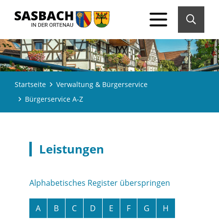
Startseite
Verwaltung & Bürgerservice
Bürgerservice A-Z
Leistungen
Alphabetisches Register überspringen
A
B
C
D
E
F
G
H