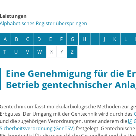
Leistungen
Alphabetisches Register überspringen
A
B
C
D
E
F
G
H
I
J
K
L
X
Y
T
U
V
W
Z
Eine Genehmigung für die E
Betrieb gentechnischer Anl
Gentechnik umfasst molekularbiologische Methoden zur ge
Erbgutes. Der Umgang mit der Gentechnik wird durch das
und die zugehörigen Verordnungen, unter anderem die
Sicherheitsverordnung (GenTSV)
festgelegt. Gentechnisch
Risikopotential für die menschliche Gesundheit und die Umwe