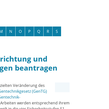
M
N
O
P
Q
R
S
rrichtung und
agen beantragen
zielten Veränderung des
Gentechnikgesetz (GenTG)
Gentechnik-
e Arbeiten werden entsprechend ihrem
lt in die vier Sicherheitsstufen S1