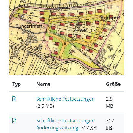
Typ
Name
Größe
Schriftliche Festsetzungen
2,5
(2,5
MB
)
MB
Schriftliche Festsetzungen
312
Änderungssatzung
(312
KB
)
KB