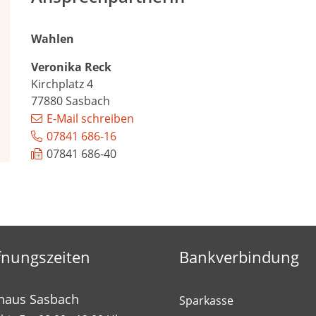
Wahlen
Veronika
Reck
Kirchplatz 4
77880
Sasbach
E-Mail schreiben
07841 686-16
07841 686-40
fnungszeiten
Bankverbindung
haus Sasbach
Sparkasse