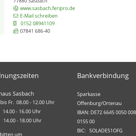
77880
Sasbach
www.sasbach.feripro.de
E-Mail schreiben
0152 08941109
07841 686-40
fnungszeiten
Bankverbindung
haus Sasbach
Sparkasse
bis Fr. 08.00 - 12.00 Uhr
Offenburg/Ortenau
 14.00 - 16.00 Uhr
IBAN: DE72 6645 0050 00
 14.00 - 18.00 Uhr
0155 00
BIC: SOLADES1OFG
 bitten um