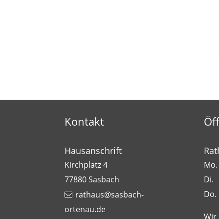
Kontakt
Öf
Hausanschrift
Rat
Kirchplatz 4
Mo. 
77880
Sasbach
Di.
Do.
rathaus@sasbach-
ortenau.de
Wir