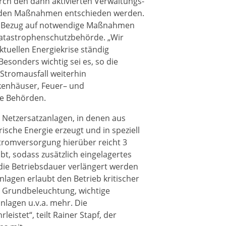
urch den dann aktivierten Verwaltungs-
enden Maßnahmen entschieden werden.
 in Bezug auf notwendige Maßnahmen
atastrophenschutzbehörde. „Wir
tuellen Energiekrise ständig
esonders wichtig sei es, so die
m Stromausfall weiterhin
nkenhäuser, Feuer– und
he Behörden.
r Netzersatzanlagen, in denen aus
sche Energie erzeugt und in speziell
Stromversorgung hierüber reicht 3
bt, sodass zusätzlich eingelagertes
 die Betriebsdauer verlängert werden
lagen erlaubt den Betrieb kritischer
, Grundbeleuchtung, wichtige
lagen u.v.a. mehr. Die
eistet“, teilt Rainer Stapf, der