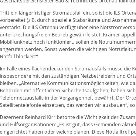
Geschäftsbereichsleiter Bau & Technik des Ortenau Kliniku
Tritt ein längerfristiger Stromausfall ein, so ist die ILS Ort
vorbereitet (z.B. durch spezielle Stabsräume und Ausnahme
verstärkt. Die ILS Ortenau verfügt über eine Notstromvers
unterbrechungsfreien Betrieb gewährleistet. Kramer appelli
Mobilfunknetz noch funktioniert, sollen die Notrufnummern
angerufen werden. Sonst werden die wichtigen Notrufleitun
Notfall blockiert“.
Im Falle eines flächendeckenden Stromausfalls müsse die 
insbesondere mit den zuständigen Netzbetreibern und Orts
bleiben. „Alternative Kommunikationsmöglichkeiten, wie d
Behörden mit öffentlichen Sicherheitsaufgaben, haben sich
Telefonnetzausfalls in der Vergangenheit bewährt. Der Or
Satellitentelefonie einsetzen, das werden wir ausbauen“, s
Dezernent Reinhard Kirr betonte die Wichtigkeit der Zus
und Hilfsorganisationen: „Es ist gut, dass Gemeinden aktuel
eingerichtet haben oder welche planen. Diese Notfalltreffp