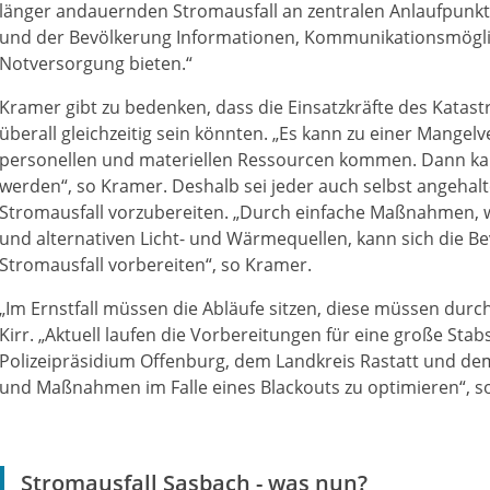
länger andauernden Stromausfall an zentralen Anlaufpunk
und der Bevölkerung Informationen, Kommunikationsmöglic
Notversorgung bieten.“
Kramer gibt zu bedenken, dass die Einsatzkräfte des Katast
überall gleichzeitig sein könnten. „Es kann zu einer Mange
personellen und materiellen Ressourcen kommen. Dann kann
werden“, so Kramer. Deshalb sei jeder auch selbst angehalt
Stromausfall vorzubereiten. „Durch einfache Maßnahmen, 
und alternativen Licht- und Wärmequellen, kann sich die B
Stromausfall vorbereiten“, so Kramer.
„Im Ernstfall müssen die Abläufe sitzen, diese müssen dur
Kirr. „Aktuell laufen die Vorbereitungen für eine große S
Polizeipräsidium Offenburg, dem Landkreis Rastatt und de
und Maßnahmen im Falle eines Blackouts zu optimieren“, s
Stromausfall Sasbach - was nun?