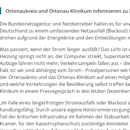
Ortenaukreis und Ortenau Klinikum informieren zu 
Die Bundesnetzagentur und Netzbetreiber halten es für unw
Deutschland zu einem umfassenden Netzausfall (Blackout
drohen aufgrund der Energiekrise und den Entwicklungen i
Was passiert, wenn der Strom länger ausfällt? Das Licht ist
Heizung springt nicht an, der Computer streikt, Supermark
Aufzüge fahren nicht mehr, Verkehrsampeln fallen aus – die L
Fakt ist: wir sind abhängig vom Strom - Privatpersonen w
der Ortenaukreis und das Ortenau Klinikum auf einen mögl
und welche Vorkehrungen die Bevölkerung selbst treffen ka
Klinikum in einem Pressegespräch in den letzten Dezembert
„Im Falle eines längerfristigen Stromausfalls oder Blackout 
handlungsfähig. Durch unsere eigene Notstromversorgung i
Teil der kritischen Infrastruktur im Rahmen der Stabsarbeit
Kramer, für den Katastrophenschutz zuständige Amtsleiter de