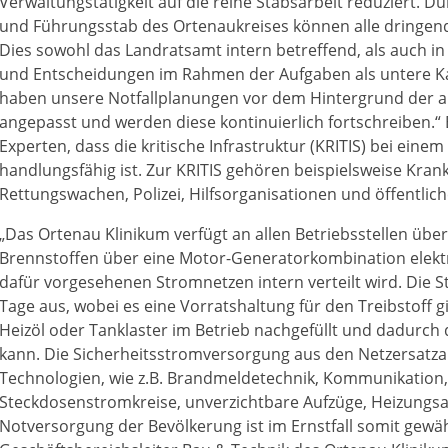
Verwaltungstätigkeit auf die reine Stabsarbeit reduziert. D
und Führungsstab des Ortenaukreises können alle dring
Dies sowohl das Landratsamt intern betreffend, als auch
und Entscheidungen im Rahmen der Aufgaben als untere K
haben unsere Notfallplanungen vor dem Hintergrund der ak
angepasst und werden diese kontinuierlich fortschreiben.“ B
Experten, dass die kritische Infrastruktur (KRITIS) bei eine
handlungsfähig ist. Zur KRITIS gehören beispielsweise Kra
Rettungswachen, Polizei, Hilfsorganisationen und öffentlic
„Das Ortenau Klinikum verfügt an allen Betriebsstellen übe
Brennstoffen über eine Motor-Generatorkombination elektri
dafür vorgesehenen Stromnetzen intern verteilt wird. Die 
Tage aus, wobei es eine Vorratshaltung für den Treibstoff gi
Heizöl oder Tanklaster im Betrieb nachgefüllt und dadurch
kann. Die Sicherheitsstromversorgung aus den Netzersatzan
Technologien, wie z.B. Brandmeldetechnik, Kommunikation
Steckdosenstromkreise, unverzichtbare Aufzüge, Heizungsan
Notversorgung der Bevölkerung ist im Ernstfall somit gewährl