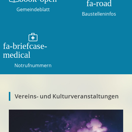
fa-road
Gemeindeblatt
Baustelleninfos
fa-briefcase-
medical
Notrufnummern
Vereins- und Kulturveranstaltungen