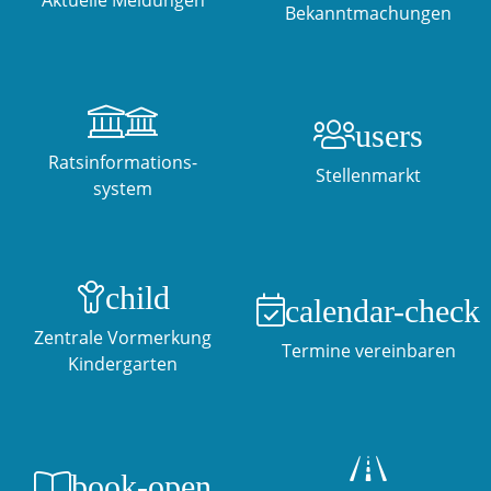
Aktuelle Meldungen
Bekanntmachungen

users
Ratsinformations-
Stellenmarkt
system
child
calendar-check
Zentrale Vormerkung
Termine vereinbaren
Kindergarten
book-open