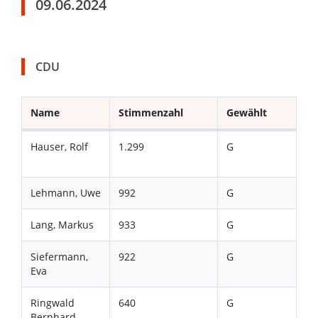
09.06.2024
CDU
Name
Stimmenzahl
Gewählt
Hauser, Rolf
1.299
G
Lehmann, Uwe
992
G
Lang, Markus
933
G
Siefermann,
922
G
Eva
Ringwald
640
G
Bernhard