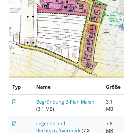
Typ
Name
Größe
Begründung B-Plan Maien
3,1
(3,1
MB
)
MB
Legende und
7,8
Rechtskraftvermerk
(7,8
MB