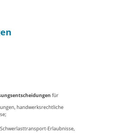
gen
sungsentscheidungen
für
lungen, handwerksrechtliche
se;
, Schwerlasttransport-Erlaubnisse,