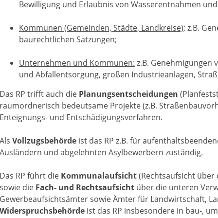
Bewilligung und Erlaubnis von Wasserentnahmen und
Kommunen (Gemeinden, Städte, Landkreise)
: z.B. G
baurechtlichen Satzungen;
Unternehmen und Kommunen:
z.B. Genehmigungen v
und Abfallentsorgung, großen Industrieanlagen, Stra
Das RP trifft auch die
Planungsentscheidungen
(Planfests
raumordnerisch bedeutsame Projekte (z.B. Straßenbauvorh
Enteignungs- und Entschädigungsverfahren.
Als
Vollzugsbehörde
ist das RP z.B. für aufenthaltsbeen
Ausländern und abgelehnten Asylbewerbern zuständig.
Das RP führt die
Kommunalaufsicht
(Rechtsaufsicht über
sowie die
Fach- und Rechtsaufsicht
über die unteren Ver
Gewerbeaufsichtsämter sowie Ämter für Landwirtschaft, La
Widerspruchsbehörde
ist das RP insbesondere in bau-, u