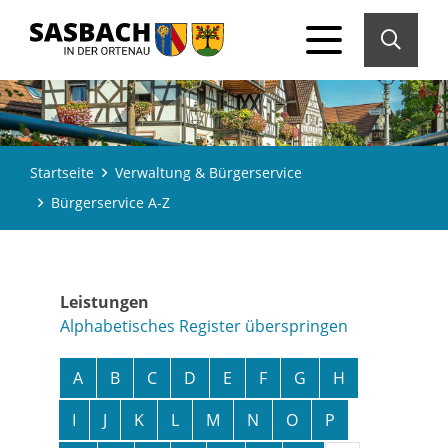
Startseite
Verwaltung & Bürgerservice
Bürgerservice A-Z
Leistungen
Alphabetisches Register überspringen
A
B
C
D
E
F
G
H
I
J
K
L
M
N
O
P