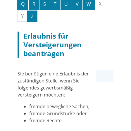
X
Q
R
S
T
U
V
W
Y
Z
Erlaubnis für
Versteigerungen
beantragen
Sie benötigen eine Erlaubnis der
zuständigen Stelle, wenn Sie
folgendes gewerbsmäßig
versteigern möchten:
fremde bewegliche Sachen,
fremde Grundstücke oder
fremde Rechte