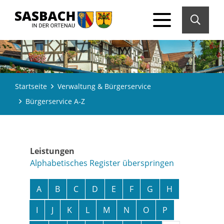
Startseite
Verwaltung & Bürgerservice
Bürgerservice A-Z
Leistungen
Alphabetisches Register überspringen
A
B
C
D
E
F
G
H
I
J
K
L
M
N
O
P