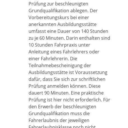
Prüfung zur beschleunigten
Grundqualifikation ablegen.
Der
Vorbere
i
tungskurs bei einer
anerkannten Ausbildung
s
stätte
umfasst eine Dauer von 140 Stunden
zu je 60 Minuten. Darin enthalten sind
10 Stu
n
den Fahrpraxis unter
Anleitung eines Fahrle
h
rers oder
einer Fahrlehrerin. Die
Teilnahmeb
e
scheinigung der
Ausbildungsstätte ist Vorau
s
setzung
dafür, dass Sie sich zur schriftlichen
Prüfung anmelden können. Diese
dauert 90 Minuten. Eine praktische
Prüfung ist hier nicht erforderlich. Für
den Erwerb der beschleuni
g
ten
Grundqualifikation muss die
Fahrerlaubnis der jeweiligen
Fahrerlaubnisklasse noch nicht