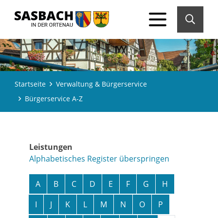
Startseite
Verwaltung & Bürgerservice
Bürgerservice A-Z
Leistungen
Alphabetisches Register überspringen
A
B
C
D
E
F
G
H
I
J
K
L
M
N
O
P