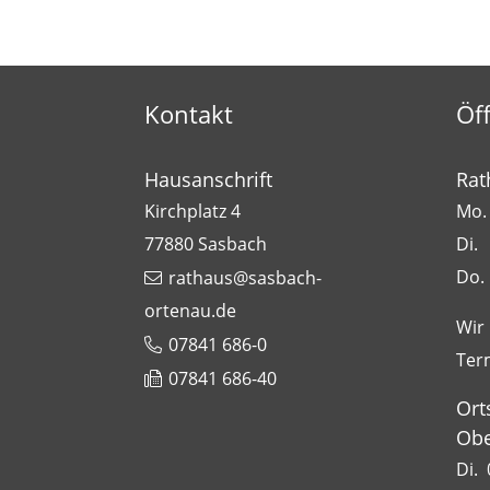
Kontakt
Öf
Hausanschrift
Rat
Kirchplatz 4
Mo. 
77880
Sasbach
Di.
Do.
rathaus@sasbach-
ortenau.de
Wir
07841 686-0
Ter
07841 686-40
Ort
Obe
Di. 