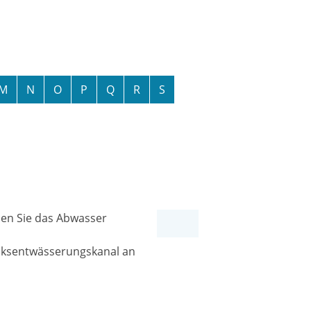
M
N
O
P
Q
R
S
en Sie das Abwasser
cksentwässerungskanal an