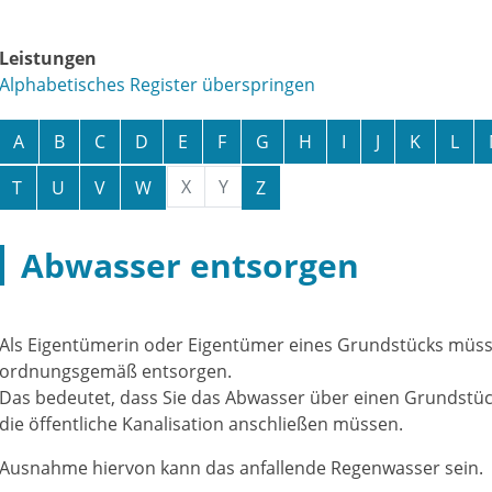
Leistungen
Alphabetisches Register überspringen
A
B
C
D
E
F
G
H
I
J
K
L
X
Y
T
U
V
W
Z
Abwasser entsorgen
Als Eigentümerin oder Eigentümer eines Grundstücks müss
ordnungsgemäß entsorgen.
Das bedeutet, dass Sie das Abwasser über einen Grundstü
die öffentliche Kanalisation anschließen müssen.
Ausnahme hiervon kann das anfallende Regenwasser sein.