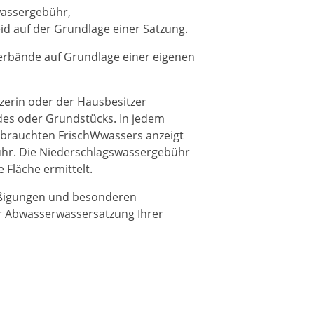
assergebühr,
d auf der Grundlage einer Satzung.
rbände auf Grundlage einer eigenen
zerin oder der Hausbesitzer
des oder Grundstücks. In jedem
erbrauchten
Frisch
W
w
assers anzeigt
ühr
.
Die Niederschlagswassergebühr
 Fläche ermittelt.
äßigungen und besonderen
er Abwasserwassersatzung Ihrer