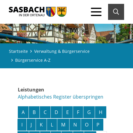
Startseite
Verwaltung & Bürgerservice
Bürgerservice A-Z
Leistungen
Alphabetisches Register überspringen
A
B
C
D
E
F
G
H
I
J
K
L
M
N
O
P