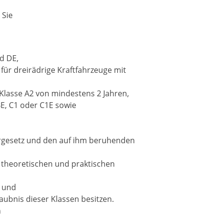
 Sie
nd DE,
 für dreirädrige Kraftfahrzeuge mit
r Klasse A2 von mindestens 2 Jahren,
 BE, C1 oder C1E sowie
rgesetz und den auf ihm beruhenden
r theoretischen und praktischen
n und
aubnis dieser Klassen besitzen.
h