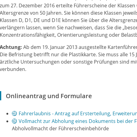
zum 27. Dezember 2016 erteilte Führerscheine der Klassen 
Altersgrenze von 50 Jahren. Sie können diese Klassen jeweil
Klassen D, D1, DE und D1E können Sie über die Altersgrenz
verlängern la
s
sen, wenn Sie nachweisen, dass Sie die „bes
Konzentrationsfähigkeit, Orientierungsleistung oder Belastba
Achtung:
Ab dem 19. Januar 2013 ausgestellte Kartenführe
Die Befristung betrifft nur die Pla
s
tikkarte. Sie muss alle 1
ärztliche Untersuchungen oder sonstige Prüfungen sind 
verbunden.
Onlineantrag und Formulare
Fahrerlaubnis - Antrag auf Ersterteilung, Erweiteru
Vollmacht zur Abholung eines Dokuments bei der 
Abholvollmacht der Führerscheinbehörde