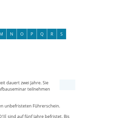
M
N
O
P
Q
R
S
eit dauert zwei Jahre.
Sie
 Aufbauseminar teilnehmen
nen unbefristeten Führerschein.
1E sind auf fünf Jahre befristet. Bis