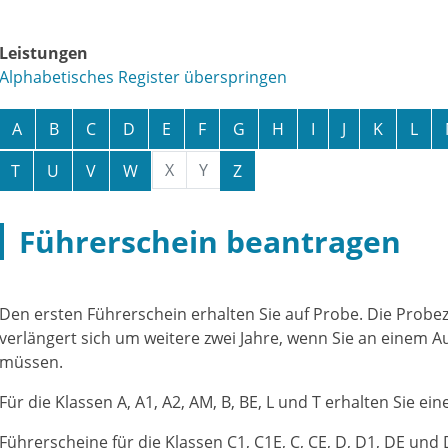
Leistungen
Alphabetisches Register überspringen
A
B
C
D
E
F
G
H
I
J
K
L
X
Y
T
U
V
W
Z
Führerschein beantragen
Den ersten Führerschein erhalten Sie auf Probe. Die Probez
verlängert sich um weitere zwei Jahre, wenn Sie an einem
mü
s
sen.
Für die Klassen A, A1, A2, AM, B, BE, L und T erhalten Sie ei
Führerscheine für die Klassen C1, C1E, C, CE, D, D1, DE und D