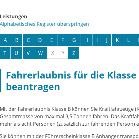
Leistungen
Alphabetisches Register überspringen
A
B
C
D
E
F
G
H
I
J
K
L
X
Y
T
U
V
W
Z
Fahrerlaubnis für die Klasse
beantragen
Mit der Fahrerlaubnis Klasse B können Sie Kraftfahrzeuge (K
Gesamtmasse von maximal 3,5 Tonnen fahren. Das Kraftfah
mehr als acht Personen (zusätzlich zur fahrenden Person) a
Sie können mit der Führerscheinklasse B Anhänger transpor