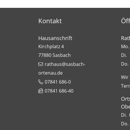
Kontakt
Öf
Hausanschrift
Rat
Kirchplatz 4
Mo. 
77880
Sasbach
Di.
Do.
rathaus@sasbach-
ortenau.de
Wir
07841 686-0
Ter
07841 686-40
Ort
Obe
Di. 
Do. 