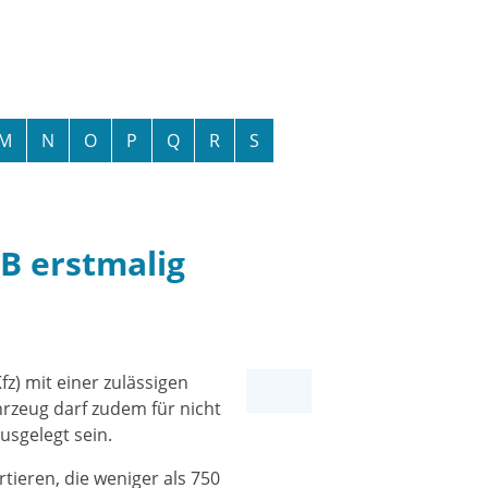
M
N
O
P
Q
R
S
 B erstmalig
fz) mit einer zulässigen
rzeug darf zudem für nicht
usgelegt sein.
tieren, die weniger als 750