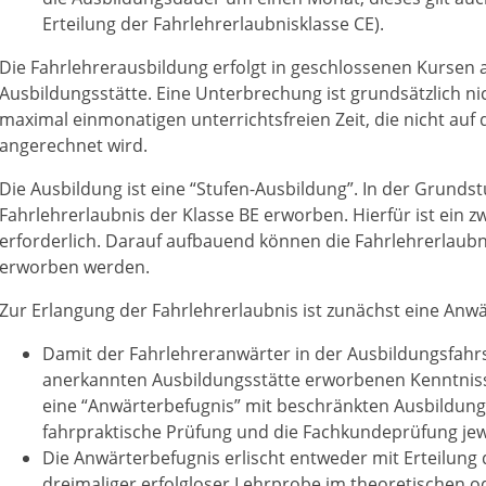
Erteilung der Fahrlehrerlaubnisklasse CE).
Die Fahrlehrerausbildung erfolgt in geschlossenen Kursen 
Ausbildungsstätte. Eine Unterbrechung ist grundsätzlich ni
maximal einmonatigen unterrichtsfreien Zeit, die nicht au
angerechnet wird.
Die Ausbildung ist eine “Stufen-Ausbildung”. In der Grundst
Fahrlehrerlaubnis der Klasse BE erworben. Hierfür ist ein 
erforderlich. Darauf aufbauend können die Fahrlehrerlaubn
erworben werden.
Zur Erlangung der Fahrlehrerlaubnis ist zunächst eine Anw
Damit der Fahrlehreranwärter in der Ausbildungsfahrsc
anerkannten Ausbildungsstätte erworbenen Kenntnis
eine “Anwärterbefugnis” mit beschränkten Ausbildungs
fahrpraktische Prüfung und die Fachkundeprüfung jewei
Die Anwärterbefugnis erlischt entweder mit Erteilung
dreimaliger erfolgloser Lehrprobe im theoretischen o