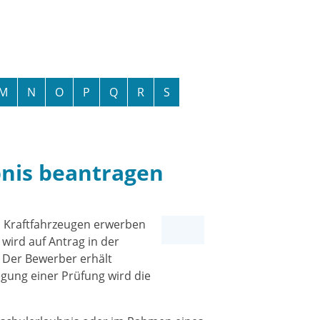
M
N
O
P
Q
R
S
bnis beantragen
n Kraftfahrzeugen erwerben
 wird auf Antrag in der
. Der Bewerber erhält
gung einer Prüfung wird die