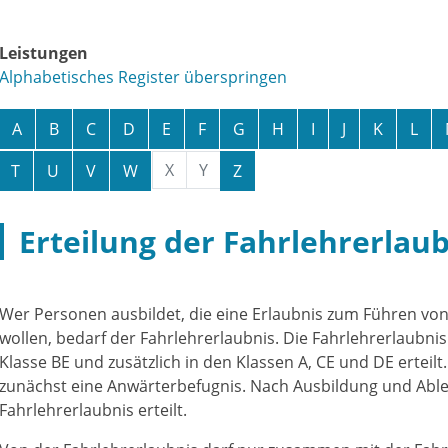
Leistungen
Alphabetisches Register überspringen
A
B
C
D
E
F
G
H
I
J
K
L
X
Y
T
U
V
W
Z
Erteilung der Fahrlehrerlau
Wer Personen ausbildet, die eine Erlaubnis zum Führen vo
wollen, bedarf der Fahrlehrerlaubnis. Die Fahrlehrerlaubnis
Klasse BE und zusätzlich in den Klassen A, CE und DE erteilt
zunächst eine Anwärterbefugnis. Nach Ausbildung und Able
Fahrlehrerlaubnis erteilt.