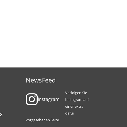
NewsFeed
Verfolgen Sie
Instagram
Instagram auf
einer extra
dafür
88
vorgesehenen Seite.