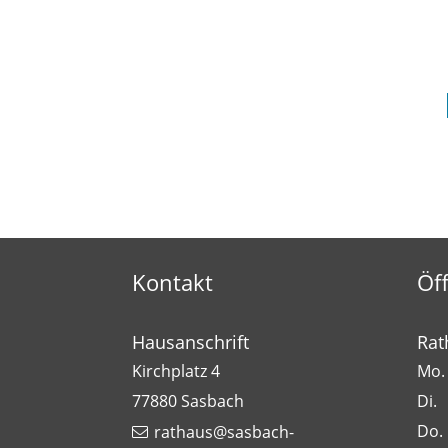
Kontakt
Öf
Hausanschrift
Rat
Kirchplatz 4
Mo. 
77880
Sasbach
Di.
Do.
rathaus@sasbach-