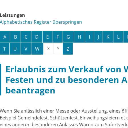
Leistungen
Alphabetisches Register überspringen
A
B
C
D
E
F
G
H
I
J
K
L
X
Y
T
U
V
W
Z
Erlaubnis zum Verkauf von 
Festen und zu besonderen A
beantragen
Wenn Sie anlässlich einer Messe oder Ausstellung, eines öf
Beispiel Gemeindefest, Schützenfest, Einweihungsfeiern et 
eines anderen besonderen Anlasses Waren zum Sofortverk