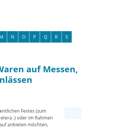
M
N
O
P
Q
R
S
Waren auf Messen,
nlässen
fentlichen Festes (zum
cetera .) oder im Rahmen
auf anbieten möchten,