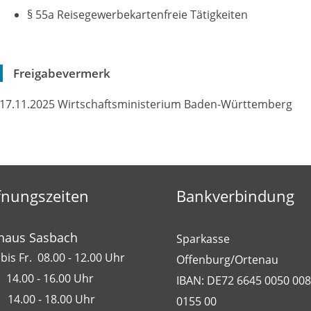
§ 55a Reisegewerbekartenfreie Tätigkeiten
Freigabevermerk
17.11.2025 Wirtschaftsministerium Baden-Württemberg
fnungszeiten
Bankverbindung
haus Sasbach
Sparkasse
bis Fr. 08.00 - 12.00 Uhr
Offenburg/Ortenau
 14.00 - 16.00 Uhr
IBAN: DE72 6645 0050 00
 14.00 - 18.00 Uhr
0155 00