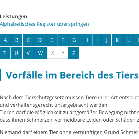
Leistungen
Alphabetisches Register überspringen
A
B
C
D
E
F
G
H
I
J
K
L
X
Y
T
U
V
W
Z
Vorfälle im Bereich des Tier
Nach dem Tierschutzgesetz müssen Tiere ihrer Art entsprec
und verhaltensgerecht untergebracht werden.
Tieren darf die Möglichkeit zu artgemäßer Bewegung nicht 
dass ihnen Schmerzen, vermeidbare Leiden oder Schäden 
Niemand darf einem Tier ohne vernünftigen Grund Schmerz