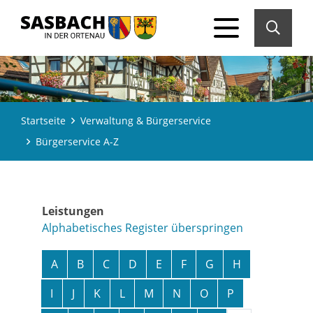
Startseite
Verwaltung & Bürgerservice
Bürgerservice A-Z
Leistungen
Alphabetisches Register überspringen
A
B
C
D
E
F
G
H
I
J
K
L
M
N
O
P