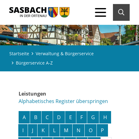
Startseite
Verwaltung & Bürgerservice
Bürgerservice A-Z
Leistungen
Alphabetisches Register überspringen
A
B
C
D
E
F
G
H
I
J
K
L
M
N
O
P