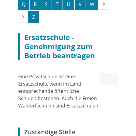
X
Q
R
S
T
U
V
W
Y
Z
Ersatzschule -
Genehmigung zum
Betrieb beantragen
Eine Privatschule ist eine
Ersatzschule, wenn im Land
entsprechende öffentliche
Schulen bestehen.
Auch die Freien
Waldorfschulen sind Ersatzschulen.
Zuständige Stelle