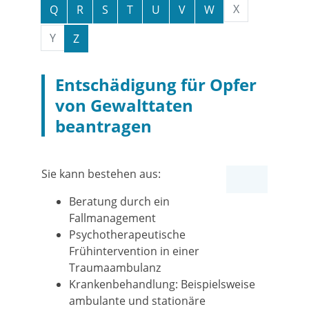
X
Q
R
S
T
U
V
W
Y
Z
Entschädigung für Opfer
von Gewalttaten
beantragen
Sie kann bestehen aus:
Beratung durch ein
Fallmanagement
Psychotherapeutische
Frühintervention in einer
Traumaambulanz
Krankenbehandlung: Beispielsweise
ambulante und stationäre