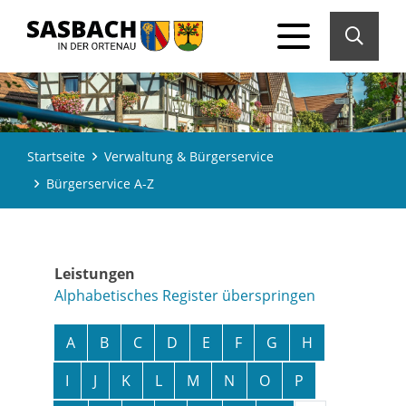
Startseite
Verwaltung & Bürgerservice
Bürgerservice A-Z
Leistungen
Alphabetisches Register überspringen
A
B
C
D
E
F
G
H
I
J
K
L
M
N
O
P