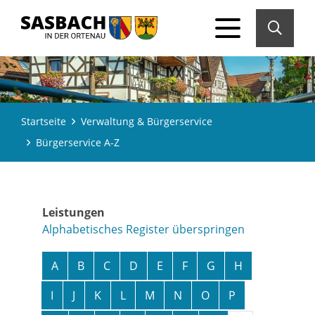
Startseite
Verwaltung & Bürgerservice
Bürgerservice A-Z
Leistungen
Alphabetisches Register überspringen
A
B
C
D
E
F
G
H
I
J
K
L
M
N
O
P