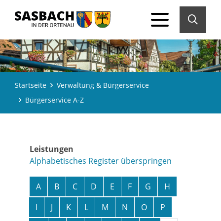
Startseite
Verwaltung & Bürgerservice
Bürgerservice A-Z
Leistungen
Alphabetisches Register überspringen
A
B
C
D
E
F
G
H
I
J
K
L
M
N
O
P