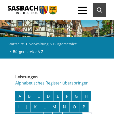
Startseite
Verwaltung & Bürgerservice
Bürgerservice A-Z
Leistungen
Alphabetisches Register überspringen
A
B
C
D
E
F
G
H
I
J
K
L
M
N
O
P