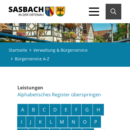
Startseite
Verwaltung & Bürgerservice
Bürgerservice A-Z
Leistungen
Alphabetisches Register überspringen
A
B
C
D
E
F
G
H
I
J
K
L
M
N
O
P