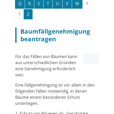
X
Q
R
S
T
U
V
W
Y
Z
Baumfällgenehmigung
beantragen
Für das Fällen von Bäumen kann
aus unterschiedlichen Gründen
eine Genehmigung erforderlich
sein.
Eine Fällgenehmigung ist vor allem in den
folgenden Fällen notwendig, in denen
Bäume einem besonderen Schutz
unterliegen.
1. Schutz von Bäumen als „Geschützte