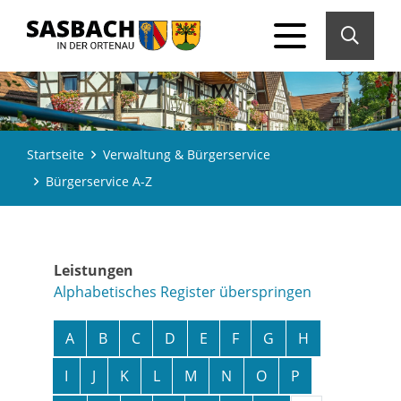
Startseite
Verwaltung & Bürgerservice
Bürgerservice A-Z
Leistungen
Alphabetisches Register überspringen
A
B
C
D
E
F
G
H
I
J
K
L
M
N
O
P