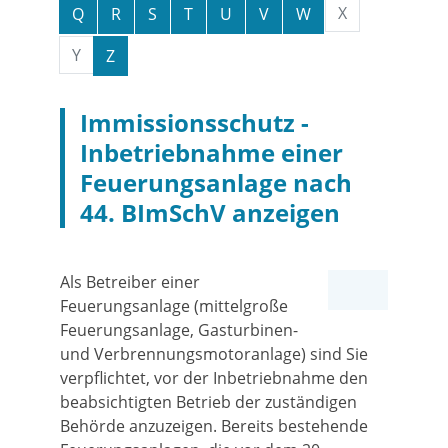
X
Q
R
S
T
U
V
W
Y
Z
Immissionsschutz -
Inbetriebnahme einer
Feuerungsanlage nach
44. BImSchV anzeigen
Als Betreiber einer
Feuerungsanlage (mittelgroße
Feuerungsanlage, Gasturbinen-
und Verbrennungsmotoranlage) sind Sie
verpflichtet, vor der Inbetriebnahme den
beabsichtigten Betrieb der zuständigen
Behörde anzuzeigen. Bereits bestehende