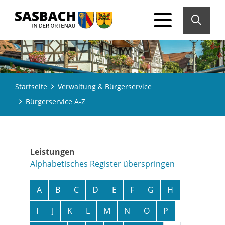
Startseite
Verwaltung & Bürgerservice
Bürgerservice A-Z
Leistungen
Alphabetisches Register überspringen
A
B
C
D
E
F
G
H
I
J
K
L
M
N
O
P