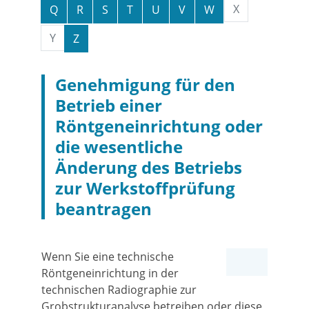
X
Q
R
S
T
U
V
W
Y
Z
Genehmigung für den
Betrieb einer
Röntgeneinrichtung oder
die wesentliche
Änderung des Betriebs
zur Werkstoffprüfung
beantragen
Wenn Sie eine technische
Röntgeneinrichtung
in der
technischen Radiographie zur
Grobstrukturanalyse
betreiben oder diese