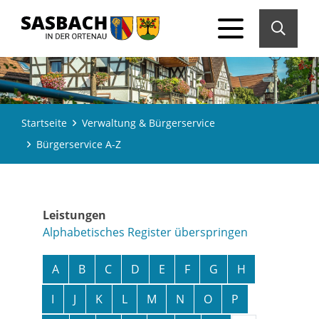
Startseite
Verwaltung & Bürgerservice
Bürgerservice A-Z
Leistungen
Alphabetisches Register überspringen
A
B
C
D
E
F
G
H
I
J
K
L
M
N
O
P