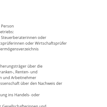
n Person
etriebs:
h Steuerberaterinnen oder
tsprüferinnen oder Wirtschaftsprüfer
Vermögensverzeichnis
cherungsträger über die
ranken-, Renten- und
en und Arbeitnehmer
ssenschaft über den Nachweis der
gung ins Handels- oder
er Gesellschafterinnen und