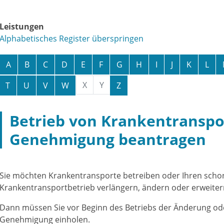
Leistungen
Alphabetisches Register überspringen
A
B
C
D
E
F
G
H
I
J
K
L
X
Y
T
U
V
W
Z
Betrieb von Krankentranspo
Genehmigung beantragen
Sie möchten Krankentransporte betreiben oder Ihren sch
Krankentransportbetrieb verlängern, ändern oder erweiter
Dann müssen Sie vor Beginn des Betriebs der Änderung od
Genehmigung einholen.