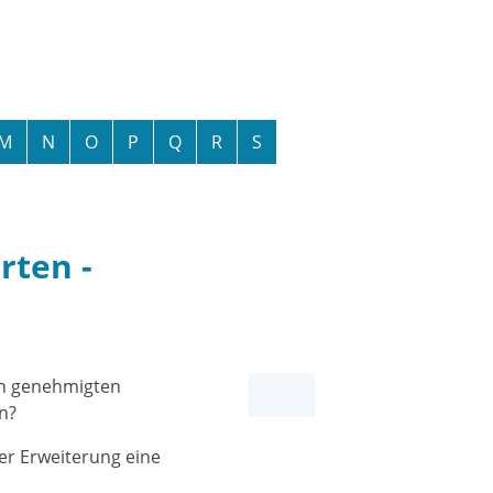
M
N
O
P
Q
R
S
rten -
on genehmigten
n?
er Erweiterung eine