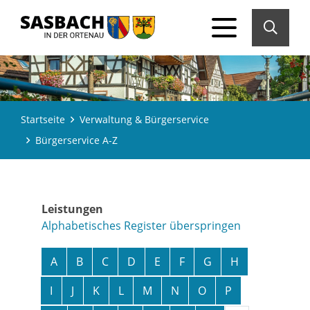
Startseite
Verwaltung & Bürgerservice
Bürgerservice A-Z
Leistungen
Alphabetisches Register überspringen
A
B
C
D
E
F
G
H
I
J
K
L
M
N
O
P