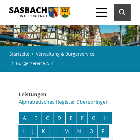
Startseite
Verwaltung & Bürgerservice
Bürgerservice A-Z
Leistungen
Alphabetisches Register überspringen
A
B
C
D
E
F
G
H
I
J
K
L
M
N
O
P