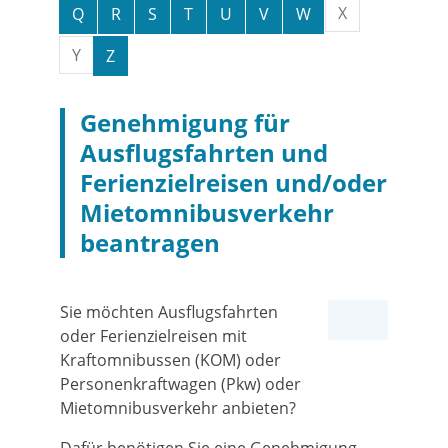
X
Q
R
S
T
U
V
W
Y
Z
Genehmigung für
Ausflugsfahrten und
Ferienzielreisen und/oder
Mietomnibusverkehr
beantragen
Sie möchten Ausflugsfahrten
oder Ferienzielreisen mit
Kraftomnibussen (KOM) oder
Personenkraftwagen (Pkw) oder
Mietomnibusverkehr anbieten?