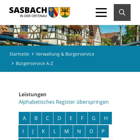
Startseite
Verwaltung & Bürgerservice
Bürgerservice A-Z
Leistungen
Alphabetisches Register überspringen
A
B
C
D
E
F
G
H
I
J
K
L
M
N
O
P