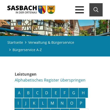
Startseite
Verwaltung & Bürgerservice
Bürgerservice A-Z
Leistungen
Alphabetisches Register überspringen
A
B
C
D
E
F
G
H
I
J
K
L
M
N
O
P