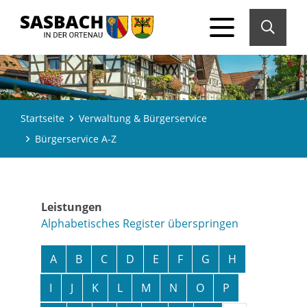
Startseite
Verwaltung & Bürgerservice
Bürgerservice A-Z
Leistungen
Alphabetisches Register überspringen
A
B
C
D
E
F
G
H
I
J
K
L
M
N
O
P