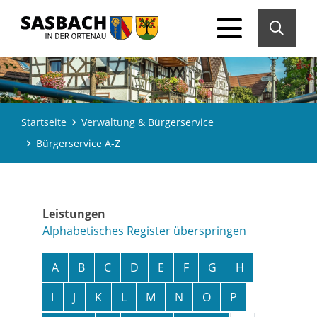
Startseite
Verwaltung & Bürgerservice
Bürgerservice A-Z
Leistungen
Alphabetisches Register überspringen
A
B
C
D
E
F
G
H
I
J
K
L
M
N
O
P