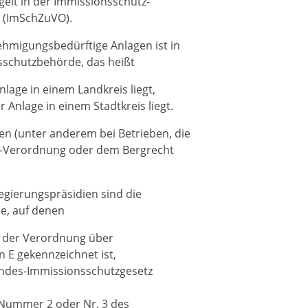
gelt in der Immissionsschutz-
 (ImSchZuVO).
ehmigungsbedürftige Anlagen ist in
nsschutzbehörde, das heißt
lage in einem Landkreis liegt,
 Anlage in einem Stadtkreis liegt.
len (unter anderem bei Betrieben, die
all-Verordnung oder dem Bergrecht
Regierungspräsidien sind die
e, auf denen
1 der Verordnung über
E gekennzeichnet ist,
undes-Immissionsschutzgesetz
1 Nummer 2 oder Nr. 3 des