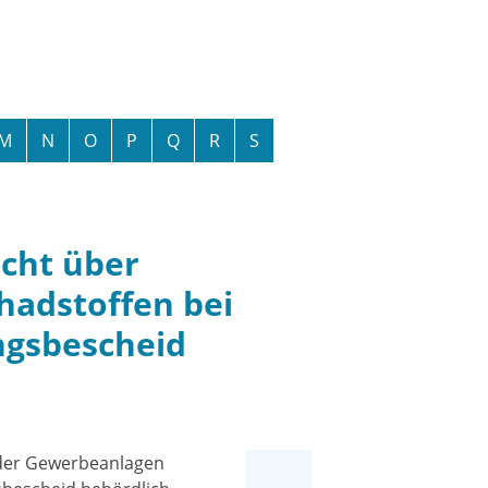
M
N
O
P
Q
R
S
icht über
hadstoffen bei
gsbescheid
oder Gewerbeanlagen