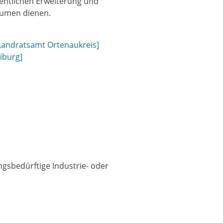
sentlichen Erweiterung und
äumen dienen.
[Landratsamt Ortenaukreis]
iburg]
gsbedürftige Industrie- oder