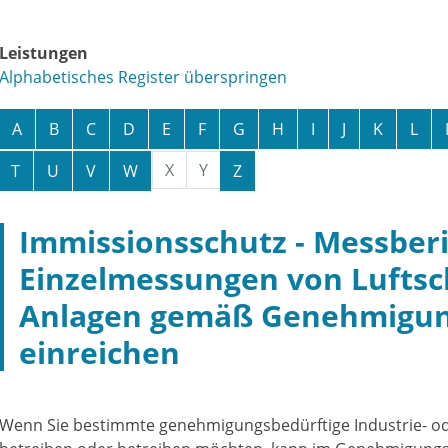
Leistungen
Alphabetisches Register überspringen
A
B
C
D
E
F
G
H
I
J
K
L
X
Y
T
U
V
W
Z
Immissionsschutz - Messber
Einzelmessungen von Luftsc
Anlagen gemäß Genehmigun
einreichen
Wenn Sie bestimmte genehmigungsbedürftige Industrie- 