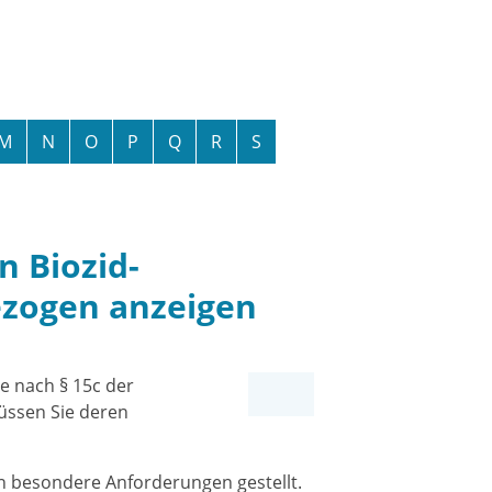
M
N
O
P
Q
R
S
 Biozid-
zogen anzeigen
 nach § 15c der
üssen Sie deren
 besondere Anforderungen gestellt.