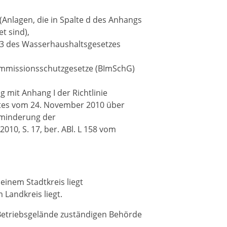
 (Anlagen, die in Spalte d des Anhangs
t sind),
 3 des Wasserhaushaltsgesetzes
-Immissionsschutzgesetze (BImSchG)
 mit Anhang I der Richtlinie
tes vom 24. November 2010 über
rminderung der
10, S. 17, ber. ABl. L 158 vom
einem Stadtkreis liegt
Landkreis liegt.
hr Betriebsgelände zuständigen Behörde