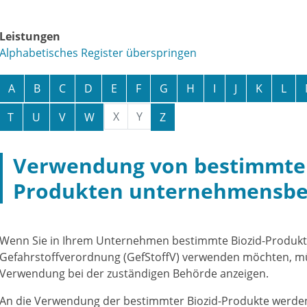
Leistungen
Alphabetisches Register überspringen
A
B
C
D
E
F
G
H
I
J
K
L
X
Y
T
U
V
W
Z
Verwendung von bestimmten
Produkten unternehmensbe
Wenn Sie in Ihrem Unternehmen bestimmte Biozid-Produkte
Gefahrstoffverordnung (GefStoffV) verwenden möchten, m
Verwendung bei der zuständigen Behörde anzeigen.
An die Verwendung der bestimmter Biozid-Produkte werden