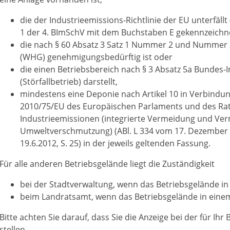
die der Industrieemissions-Richtlinie der EU unterfällt
1 der 4. BImSchV mit dem Buchstaben E gekennzeichne
die nach § 60 Absatz 3 Satz 1 Nummer 2 und Nummer
(WHG) genehmigungsbedürftig ist oder
die einen Betriebsbereich nach § 3 Absatz 5a Bundes
(Störfallbetrieb) darstellt,
mindestens eine Deponie nach Artikel 10 in Verbindung
2010/75/EU des Europäischen Parlaments und des Ra
Industrieemissionen (integrierte Vermeidung und Ve
Umweltverschmutzung) (ABl. L 334 vom 17. Dezember 20
19.6.2012, S. 25) in der jeweils geltenden Fassung.
Für alle anderen Betriebsgelände liegt die Zuständigkeit
bei der Stadtverwaltung, wenn das Betriebsgelände in 
beim Landratsamt, wenn das Betriebsgelände in einem 
Bitte achten Sie darauf, dass Sie die Anzeige bei der für I
stellen.