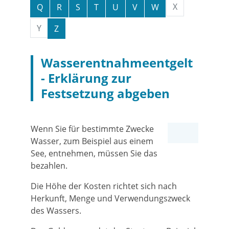
X
Q
R
S
T
U
V
W
Y
Z
Wasserentnahmeentgelt
- Erklärung zur
Festsetzung abgeben
Wenn Sie für bestimmte Zwecke
Wasser
, zum Beispiel aus einem
See,
entnehmen, müssen Sie das
bezahlen.
Die Höhe der Kosten richtet sich nach
Herkunft, Menge und Verwendungszweck
des Wassers.