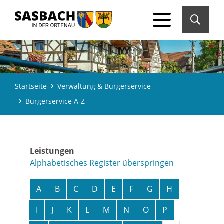
Startseite
Verwaltung & Bürgerservice
Bürgerservice A-Z
Leistungen
Alphabetisches Register überspringen
A
B
C
D
E
F
G
H
I
J
K
L
M
N
O
P