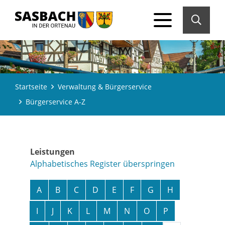
Startseite
Verwaltung & Bürgerservice
Bürgerservice A-Z
Leistungen
Alphabetisches Register überspringen
A
B
C
D
E
F
G
H
I
J
K
L
M
N
O
P