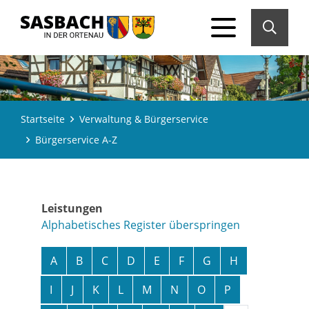
Startseite
Verwaltung & Bürgerservice
Bürgerservice A-Z
Leistungen
Alphabetisches Register überspringen
A
B
C
D
E
F
G
H
I
J
K
L
M
N
O
P