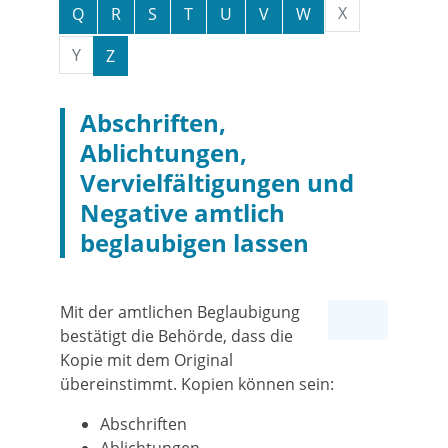
X
Q
R
S
T
U
V
W
Y
Z
Abschriften,
Ablichtungen,
Vervielfältigungen und
Negative amtlich
beglaubigen lassen
Mit der amtlichen Beglaubigung
bestätigt die Behörde, dass die
Kopie mit dem Original
übereinstimmt.
Kopien können sein:
Abschriften