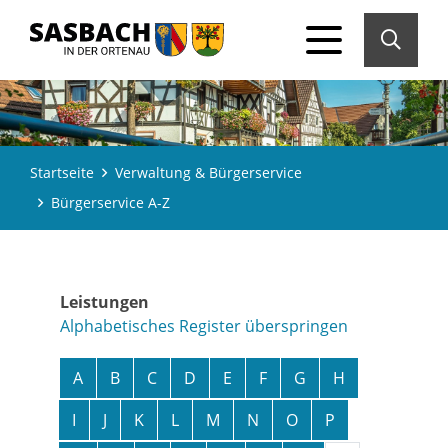
Startseite
Verwaltung & Bürgerservice
Bürgerservice A-Z
Leistungen
Alphabetisches Register überspringen
A
B
C
D
E
F
G
H
I
J
K
L
M
N
O
P