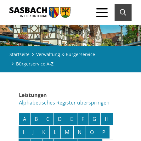
Startseite
Verwaltung & Bürgerservice
Bürgerservice A-Z
Leistungen
Alphabetisches Register überspringen
A
B
C
D
E
F
G
H
I
J
K
L
M
N
O
P