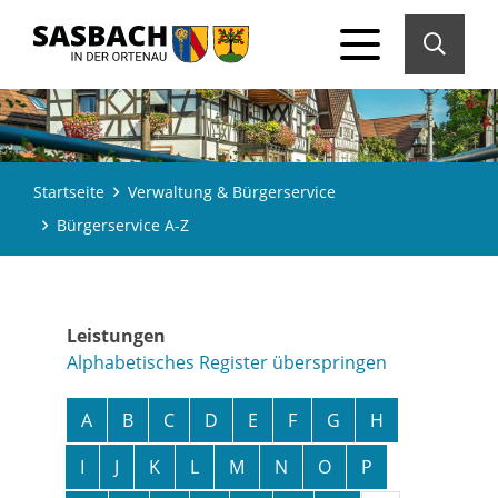
Startseite
Verwaltung & Bürgerservice
Bürgerservice A-Z
Leistungen
Alphabetisches Register überspringen
A
B
C
D
E
F
G
H
I
J
K
L
M
N
O
P