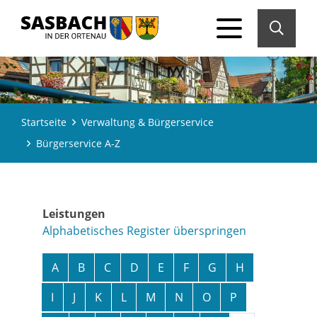
Startseite
Verwaltung & Bürgerservice
Bürgerservice A-Z
Leistungen
Alphabetisches Register überspringen
A
B
C
D
E
F
G
H
I
J
K
L
M
N
O
P