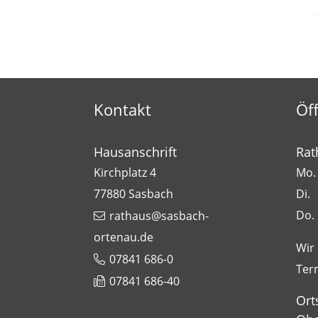
Kontakt
Öf
Hausanschrift
Rat
Kirchplatz 4
Mo. 
77880
Sasbach
Di.
Do.
rathaus@sasbach-
ortenau.de
Wir
07841 686-0
Ter
07841 686-40
Ort