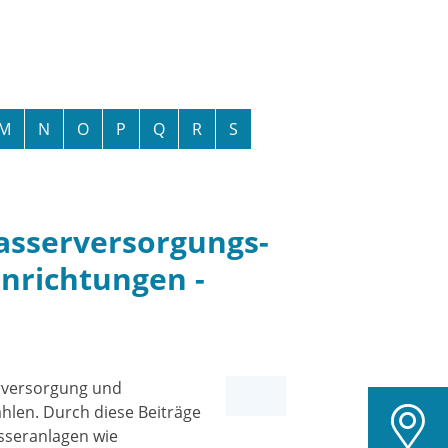
M
N
O
P
Q
R
S
asserversorgungs-
nrichtungen -
erversorgung und
ahlen.
Durch diese Beiträge
sseranlagen wie