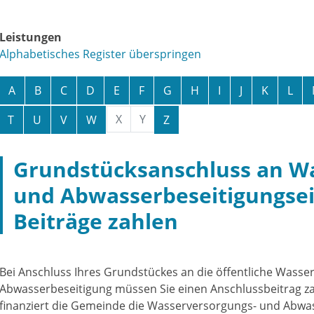
Leistungen
Alphabetisches Register überspringen
A
B
C
D
E
F
G
H
I
J
K
L
X
Y
T
U
V
W
Z
Grundstücksanschluss an W
und Abwasserbeseitigungsei
Beiträge zahlen
Bei Anschluss Ihres Grundstückes an die öffentliche Wass
Abwasserbeseitigung müssen Sie einen Anschlussbeitrag z
finanziert die Gemeinde die Wasserversorgungs- und Abwa