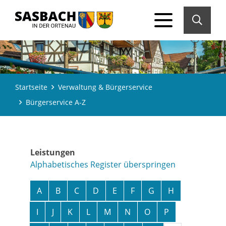
Startseite
Verwaltung & Bürgerservice
Bürgerservice A-Z
Leistungen
Alphabetisches Register überspringen
A
B
C
D
E
F
G
H
I
J
K
L
M
N
O
P