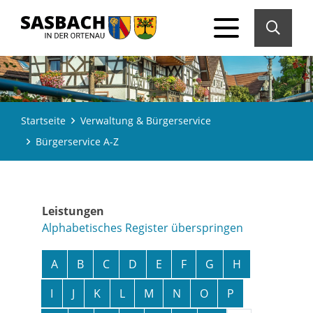
Startseite
Verwaltung & Bürgerservice
Bürgerservice A-Z
Leistungen
Alphabetisches Register überspringen
A
B
C
D
E
F
G
H
I
J
K
L
M
N
O
P