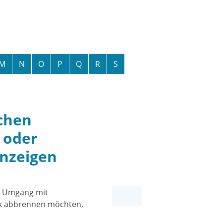
M
N
O
P
Q
R
S
chen
 oder
nzeigen
m Umgang mit
rk abbrennen möchten,