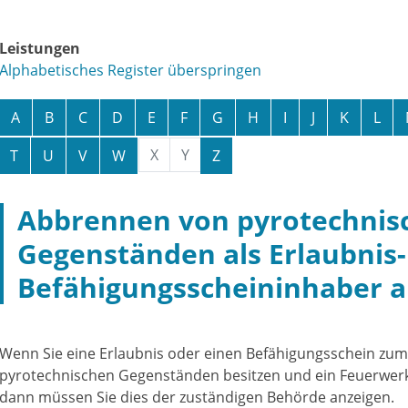
Leistungen
Alphabetisches Register überspringen
A
B
C
D
E
F
G
H
I
J
K
L
X
Y
T
U
V
W
Z
Abbrennen von pyrotechnis
Gegenständen als Erlaubnis-
Befähigungsscheininhaber a
Wenn Sie eine Erlaubnis oder einen Befähigungsschein zu
pyrotechnischen Gegenständen besitzen und ein Feuerwe
dann müssen Sie dies der zuständigen Behörde anzeigen.